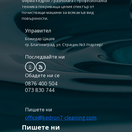
Фирма Кедрон 7 разполага с професионална
техника покриваща целия спектър от
почистващи машини за всякакъв вид
повърхности.
Управител
Божидар Цацев
гр. Благоевград, ул. Страцин №3 /партер/
Последвайте ни
Обадете ни се
0876 400 504
073 830 744
Пишете ни
office@kedron7-cleaning.com
Пишете ни