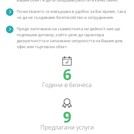
Вашия обект и да си свършим работата качествено.
Почистването се извършва в удобно за Вас време, така
че да не създаваме безпокойство и затруднения.
Преди започване на съвместната ни дейност ние ще
подпишем договор, който цели да гарантира
дискретността и запазване сигурността на Вашия дом,
офис или търговски обект.
7
Години в бизнеса
11
Предлагани услуги