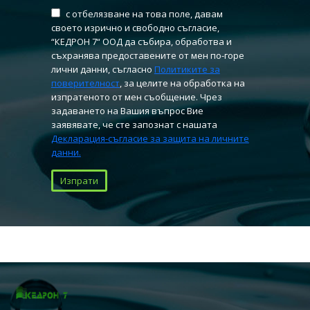
с отбелязване на това поле, давам
своето изрично и свободно съгласие,
“КЕДРОН 7“ ООД да събира, обработва и
съхранява предоставените от мен по-горе
лични данни, съгласно
Политиките за
поверителност
, за целите на обработка на
изпратеното от мен съобщение. Чрез
задаването на Вашия въпрос Вие
заявявате, че сте запознат с нашата
Декларация-съгласие за защита на личните
данни.